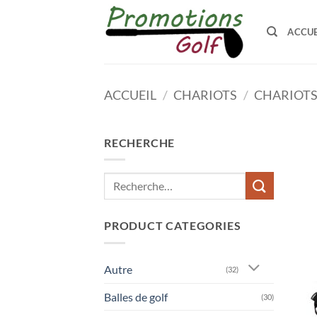
Passer
au
ACCUE
contenu
ACCUEIL
/
CHARIOTS
/
CHARIOTS
RECHERCHE
Recherche
pour :
PRODUCT CATEGORIES
Autre
(32)
Balles de golf
(30)