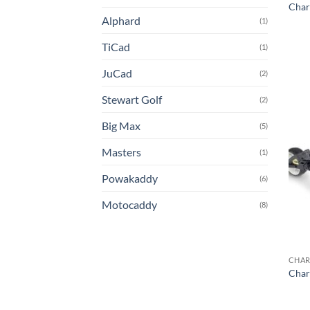
Char
Alphard
(1)
TiCad
(1)
JuCad
(2)
Stewart Golf
(2)
Big Max
(5)
Masters
(1)
Powakaddy
(6)
Motocaddy
(8)
CHAR
Char