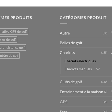
ÈMES PRODUITS
CATÉGORIES PRODUIT
rnative GPS de golf
Autre
(32)
lles de golf
Balles de golf
rer distance golf
Chariots
(135)
mètre de golf
Chariots électriques
Chariots manuels
Clubs de golf
(140)
Entrainement à la maison
(3)
GPS
(64)
Sacs
(82)