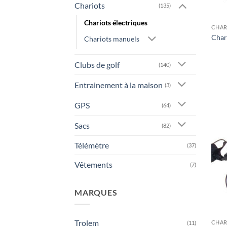
Chariots
(135)
Chariots électriques
CHAR
Chari
Chariots manuels
Clubs de golf
(140)
Entrainement à la maison
(3)
GPS
(64)
Sacs
(82)
Télémètre
(37)
Vêtements
(7)
MARQUES
Trolem
CHAR
(11)