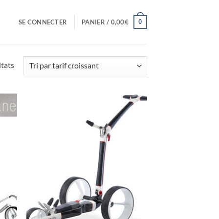
0
SE CONNECTER
PANIER /
0,00
€
Trié
ltats
par
prix
croissant