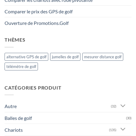
Comparer le prix des GPS de golf
Ouverture de Promotions.Golf
THÈMES
alternative GPS de golf
jumelles de golf
mesurer distance golf
télémètre de golf
CATÉGORIES PRODUIT
Autre
(32)
Balles de golf
(30)
Chariots
(135)