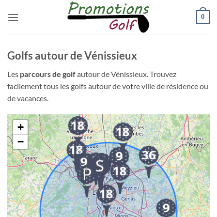
Passer
0
au
contenu
Golfs autour de Vénissieux
Les
parcours de golf
autour de Vénissieux. Trouvez
facilement tous les golfs autour de votre ville de résidence ou
de vacances.
+
−