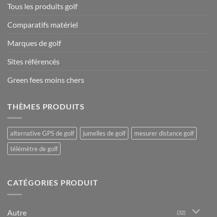
Tous les produits golf
Comparatifs matériel
Marques de golf
Sites référencés
Green fees moins chers
THÈMES PRODUITS
alternative GPS de golf
jumelles de golf
mesurer distance golf
télémètre de golf
CATÉGORIES PRODUIT
Autre
(32)