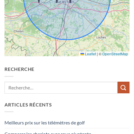
Leaflet
|
©
OpenStreetMap
RECHERCHE
ARTICLES RÉCENTS
Meilleurs prix sur les télémètres de golf
Comparer les chariots avec roue pivotante