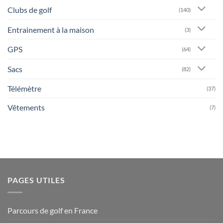
Clubs de golf
(140)
Entrainement à la maison
(3)
GPS
(64)
Sacs
(82)
Télémètre
(37)
Vêtements
(7)
PAGES UTILES
Parcours de golf en France