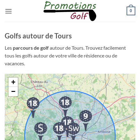
Passer
0
au
contenu
Golfs autour de Tours
Les
parcours de golf
autour de Tours. Trouvez facilement
tous les golfs autour de votre ville de résidence ou de
vacances.
+
−