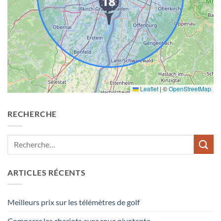
Leaflet
|
©
OpenStreetMap
RECHERCHE
ARTICLES RÉCENTS
Meilleurs prix sur les télémètres de golf
Comparer les chariots avec roue pivotante