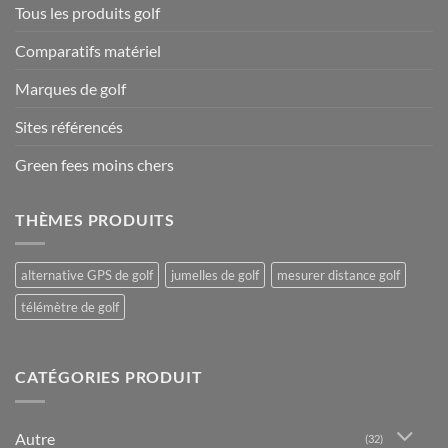
Tous les produits golf
Comparatifs matériel
Marques de golf
Sites référencés
Green fees moins chers
THÈMES PRODUITS
alternative GPS de golf
jumelles de golf
mesurer distance golf
télémètre de golf
CATÉGORIES PRODUIT
Autre
(32)