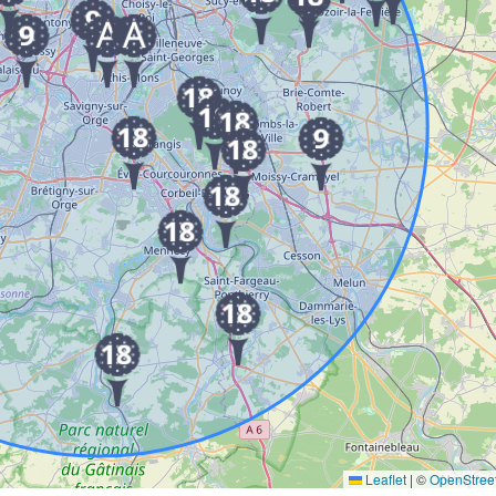
Leaflet
|
©
OpenStree