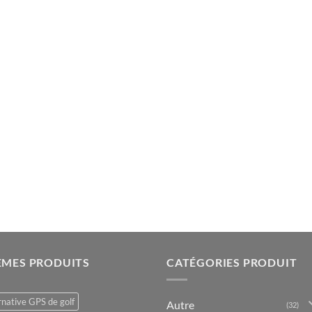
ÈMES PRODUITS
CATÉGORIES PRODUIT
rnative GPS de golf
Autre
(32)