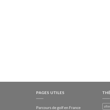
PAGES UTILES
TH
alte
Parcours de golf en France