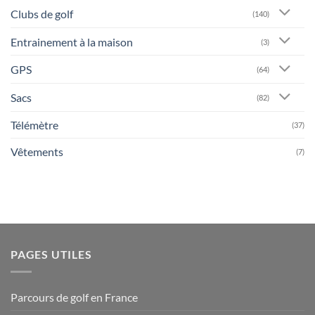
Clubs de golf
(140)
Entrainement à la maison
(3)
GPS
(64)
Sacs
(82)
Télémètre
(37)
Vêtements
(7)
PAGES UTILES
Parcours de golf en France