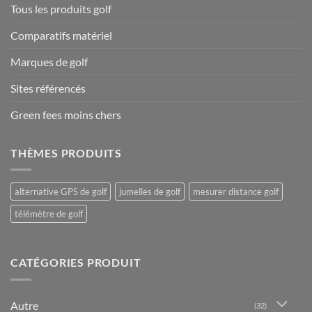
Tous les produits golf
Comparatifs matériel
Marques de golf
Sites référencés
Green fees moins chers
THÈMES PRODUITS
alternative GPS de golf
jumelles de golf
mesurer distance golf
télémètre de golf
CATÉGORIES PRODUIT
Autre
(32)