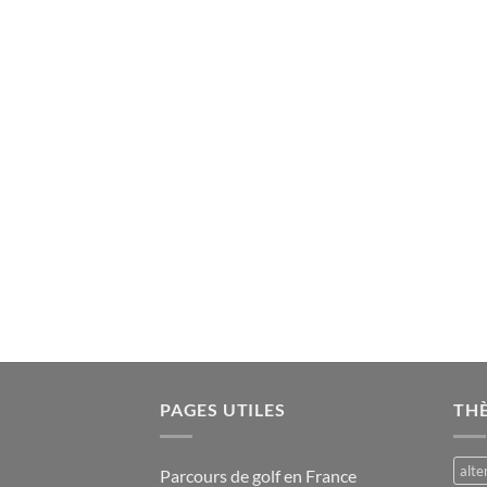
PAGES UTILES
TH
alte
Parcours de golf en France