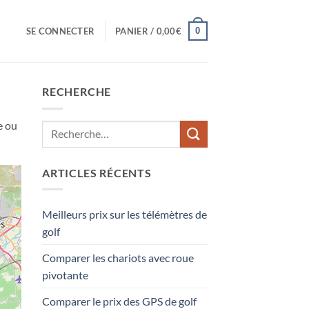
0
SE CONNECTER
PANIER /
0,00
€
RECHERCHE
e ou
ARTICLES RÉCENTS
Meilleurs prix sur les télémètres de
golf
Comparer les chariots avec roue
pivotante
Comparer le prix des GPS de golf