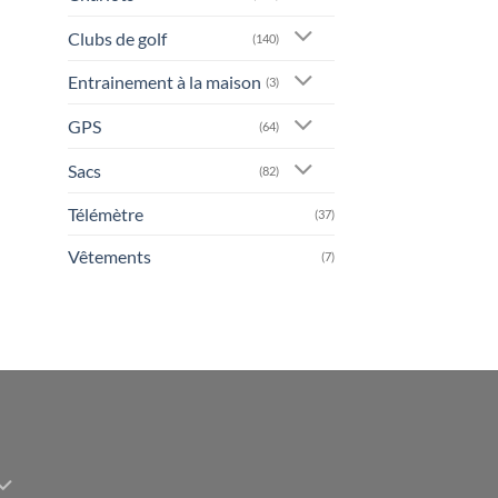
Clubs de golf
(140)
Entrainement à la maison
(3)
GPS
(64)
Sacs
(82)
Télémètre
(37)
Vêtements
(7)