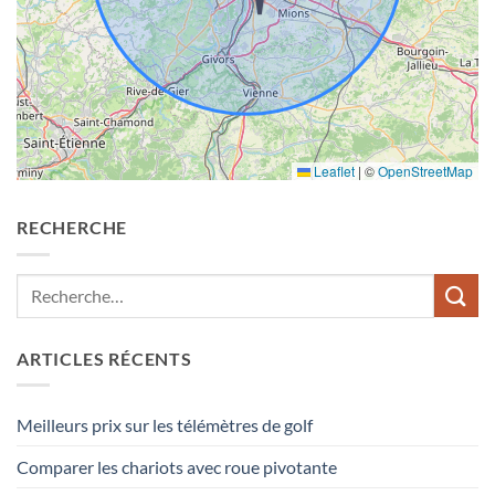
Leaflet
|
©
OpenStreetMap
RECHERCHE
ARTICLES RÉCENTS
Meilleurs prix sur les télémètres de golf
Comparer les chariots avec roue pivotante