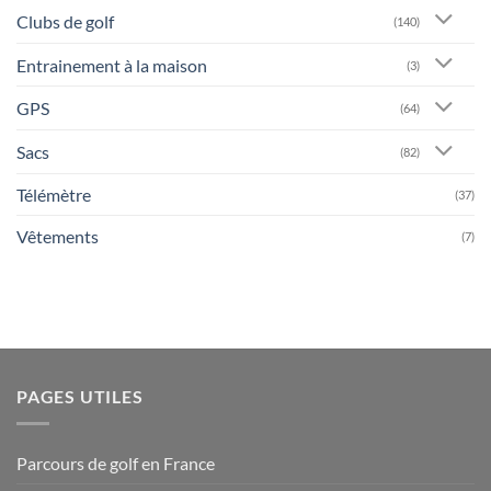
Clubs de golf
(140)
Entrainement à la maison
(3)
GPS
(64)
Sacs
(82)
Télémètre
(37)
Vêtements
(7)
PAGES UTILES
Parcours de golf en France