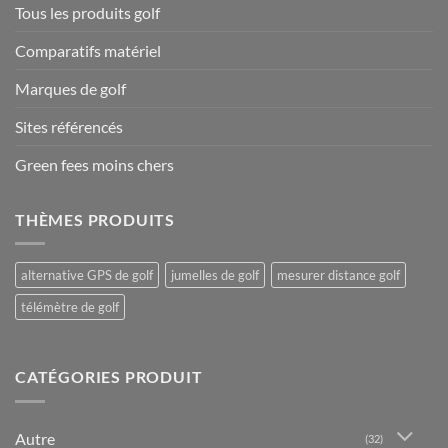
Tous les produits golf
Comparatifs matériel
Marques de golf
Sites référencés
Green fees moins chers
THÈMES PRODUITS
alternative GPS de golf
jumelles de golf
mesurer distance golf
télémètre de golf
CATÉGORIES PRODUIT
Autre
(32)