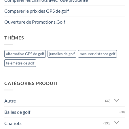
Comparer le prix des GPS de golf
Ouverture de Promotions.Golf
THÈMES
alternative GPS de golf
jumelles de golf
mesurer distance golf
télémètre de golf
CATÉGORIES PRODUIT
Autre
(32)
Balles de golf
(30)
Chariots
(135)