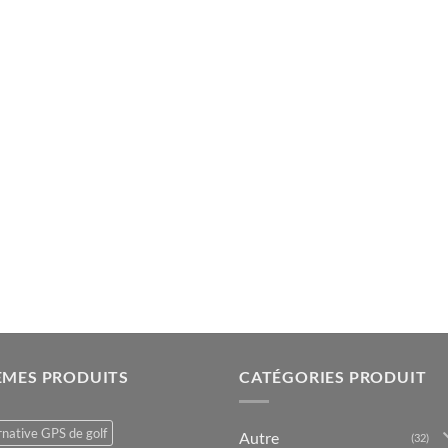
ÈMES PRODUITS
CATÉGORIES PRODUIT
rnative GPS de golf
Autre
(32)