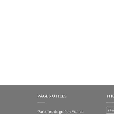
PAGES UTILES
TH
alte
Parcours de golf en France