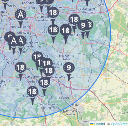
Leaflet
|
©
OpenStree