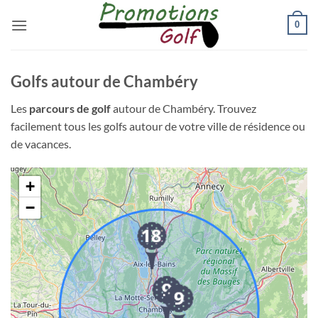
Passer
0
au
contenu
Golfs autour de Chambéry
Les
parcours de golf
autour de Chambéry. Trouvez
facilement tous les golfs autour de votre ville de résidence ou
de vacances.
+
−