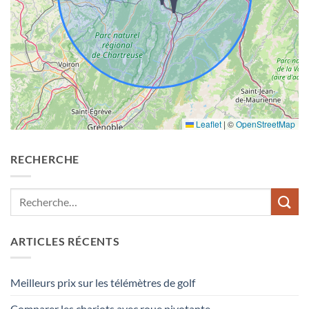
Leaflet
|
©
OpenStreetMap
RECHERCHE
ARTICLES RÉCENTS
Meilleurs prix sur les télémètres de golf
Comparer les chariots avec roue pivotante