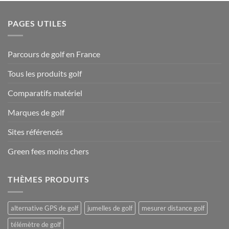
PAGES UTILES
Parcours de golf en France
Tous les produits golf
Comparatifs matériel
Marques de golf
Sites référencés
Green fees moins chers
THÈMES PRODUITS
alternative GPS de golf
jumelles de golf
mesurer distance golf
télémètre de golf