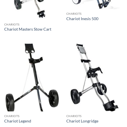
CHARIOTS
Chariot Inesis 500
CHARIOTS
Chariot Masters Stow Cart
CHARIOTS
CHARIOTS
Chariot Legend
Chariot Longridge