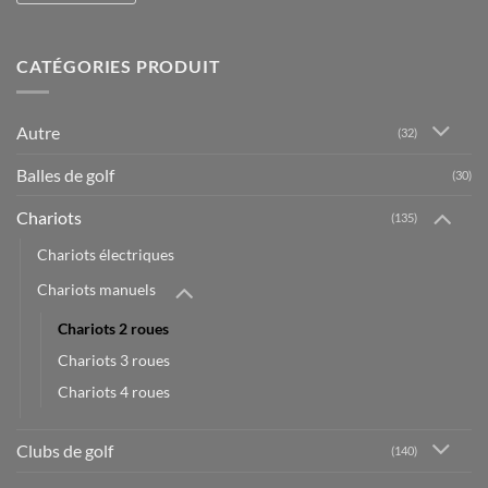
CATÉGORIES PRODUIT
Autre
(32)
Balles de golf
(30)
Chariots
(135)
Chariots électriques
Chariots manuels
Chariots 2 roues
Chariots 3 roues
Chariots 4 roues
Clubs de golf
(140)